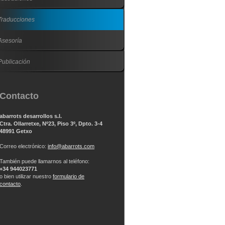
Traducciones
Asesoría
Publicación
Contacto
abarrots desarrollos s.l.
Ctra. Ollarretxe, Nº23, Piso 3º, Dpto. 3-4
48991 Getxo
Correo electrónico:
info@abarrots.com
También puede llamarnos al teléfono:
+34 944023771
o bien utilizar nuestro
formulario de
contacto
.