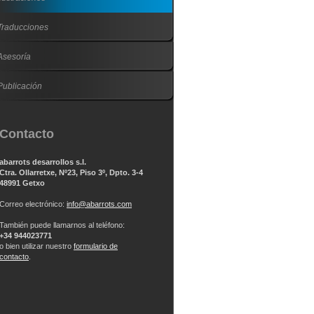
Traducciones
Asesoría
Publicación
Contacto
abarrots desarrollos s.l.
Ctra. Ollarretxe, Nº23, Piso 3º, Dpto. 3-4
48991 Getxo
Correo electrónico:
info@abarrots.com
También puede llamarnos al teléfono:
+34 944023771
o bien utilizar nuestro
formulario de
contacto
.