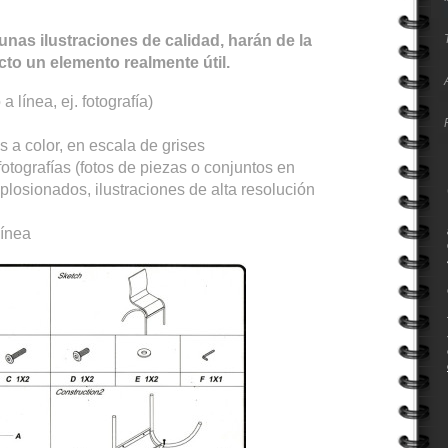
unas ilustraciones de calidad, harán de la
o un elemento realmente útil.
a línea, ej. fotografía)
s a color, en escala de grises
fotografías (fotos de piezas o conjuntos en
losionados, ilustraciones de alta resolución
línea