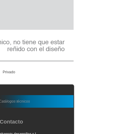
Privado
Catálogos técnicos
Contacto
abarrots desarrollos s.l.