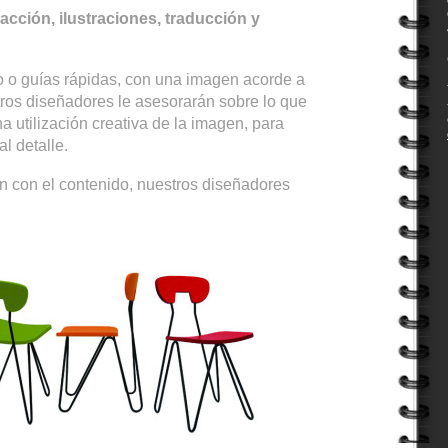
dacción, ilustraciones, traducción y
co o guías rápidas, con una imagen acorde a
tros diseñadores le asesorarán sobre lo que
 utilización creativa de la imagen, para
l detalle.
n con el contenido, nuestros diseñadores