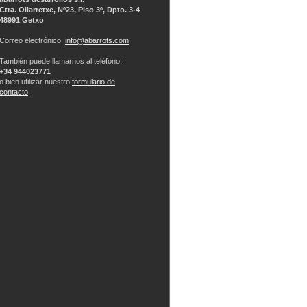
Ctra. Ollarretxe, Nº23, Piso 3º, Dpto. 3-4
48991 Getxo
Correo electrónico:
info@abarrots.com
También puede llamarnos al teléfono:
+34 944023771
o bien utilizar nuestro
formulario de
contacto
.